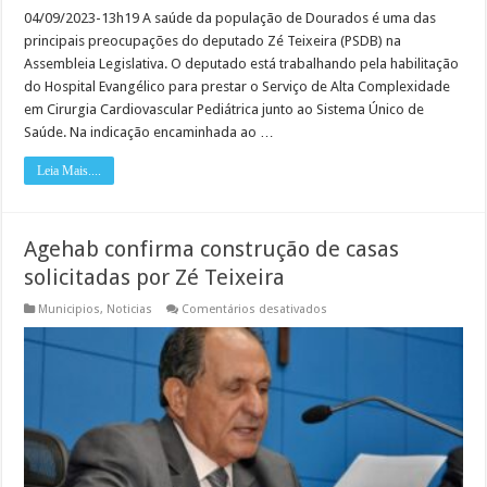
04/09/2023-13h19 A saúde da população de Dourados é uma das
principais preocupações do deputado Zé Teixeira (PSDB) na
Assembleia Legislativa. O deputado está trabalhando pela habilitação
do Hospital Evangélico para prestar o Serviço de Alta Complexidade
em Cirurgia Cardiovascular Pediátrica junto ao Sistema Único de
Saúde. Na indicação encaminhada ao …
Leia Mais....
Agehab confirma construção de casas
solicitadas por Zé Teixeira
em
Municipios
,
Noticias
Comentários desativados
Agehab
confirma
construção
de
casas
solicitadas
por
Zé
Teixeira