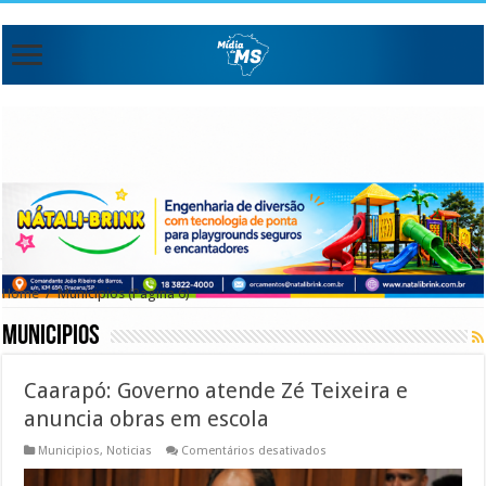
Home
/
Municipios
(Pagina 6)
Municipios
Caarapó: Governo atende Zé Teixeira e
anuncia obras em escola
em
Municipios
,
Noticias
Comentários desativados
Caarapó:
Governo