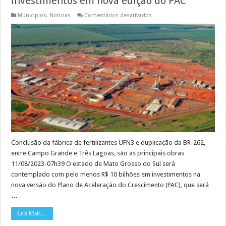
investimentos em nova edição do PAC
em
Municipios
,
Noticias
Comentários desativados
Mato
Grosso
do
Sul
terá
R$
10
bilhões
de
investimentos
em
nova
edição
do
PAC
Conclusão da fábrica de fertilizantes UFN3 e duplicação da BR-262,
entre Campo Grande e Três Lagoas, são as principais obras
11/08/2023-07h39 O estado de Mato Grosso do Sul será
contemplado com pelo menos R$ 10 bilhões em investimentos na
nova versão do Plano de Aceleração do Crescimento (PAC), que será
…
Leia Mais....