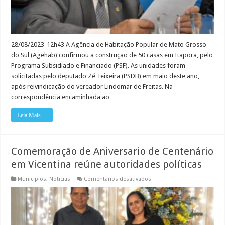
28/08/2023-12h43 A Agência de Habitação Popular de Mato Grosso
do Sul (Agehab) confirmou a construção de 50 casas em Itaporã, pelo
Programa Subsidiado e Financiado (PSF). As unidades foram
solicitadas pelo deputado Zé Teixeira (PSDB) em maio deste ano,
após reivindicação do vereador Lindomar de Freitas. Na
correspondência encaminhada ao …
Leia Mais....
Comemoração de Aniversario de Centenário
em Vicentina reúne autoridades políticas
em
Municipios
,
Noticias
Comentários desativados
Comemoração
de
Aniversario
de
Centenário
em
Vicentina