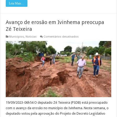
Leia Mais....
Avanço de erosão em Ivinhema preocupa
Zé Teixeira
em
Municipios
,
Noticias
Comentários desativados
Avanço
de
erosão
em
Ivinhema
preocupa
Zé
Teixeira
19/09/2023-06h54 O deputado Zé Teixeira (PSDB) está preocupado
com o avanço da erosão no município de Ivinhema. Nesta semana, o
deputado votou pela aprovação do Projeto de Decreto Legislativo