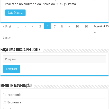
realizado no auditório da Escola do SUAS (Sistema …
Leia Mais....
6
« First
...
«
4
5
7
8
»
10
20
Page 6 of 25
...
Last »
Faça uma busca pelo Site
Menu de Navegação
economia
Economia