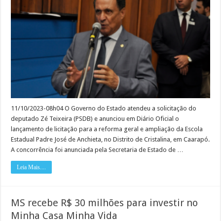
atende
Zé
Teixeira
e
anuncia
obras
em
escola
11/10/2023-08h04 O Governo do Estado atendeu a solicitação do
deputado Zé Teixeira (PSDB) e anunciou em Diário Oficial o
lançamento de licitação para a reforma geral e ampliação da Escola
Estadual Padre José de Anchieta, no Distrito de Cristalina, em Caarapó.
A concorrência foi anunciada pela Secretaria de Estado de …
Leia Mais....
MS recebe R$ 30 milhões para investir no
Minha Casa Minha Vida