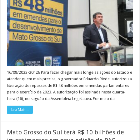
libera
R$
48
milhões
em
emendas
para
atender
quem
mais
precisa
16/08/2023-20h26 Para fazer chegar mais longe as ações do Estado e
atender quem mais precisa, o governador Eduardo Riedel autorizou a
liberação de repasses de R$ 48 milhões em emendas parlamentares
para o exercício de 2023. A autorização foi assinada nesta quarta-
feira (16), no saguão da Assembleia Legislativa. Por meio da …
Leia Mais....
Mato Grosso do Sul terá R$ 10 bilhões de