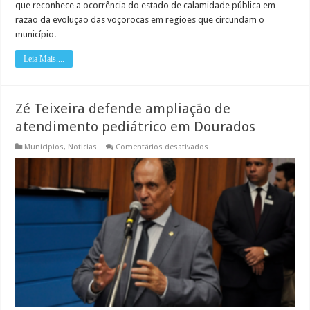
que reconhece a ocorrência do estado de calamidade pública em
razão da evolução das voçorocas em regiões que circundam o
município. …
Leia Mais....
Zé Teixeira defende ampliação de
atendimento pediátrico em Dourados
em
Municipios
,
Noticias
Comentários desativados
Zé
Teixeira
defende
ampliação
de
atendimento
pediátrico
em
Dourados