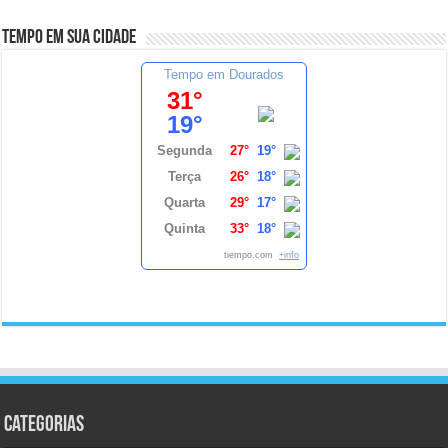
Tempo em sua cidade
Tempo em Dourados
31°
19°
Segunda
27°
19°
Terça
26°
18°
Quarta
29°
17°
Quinta
33°
18°
tiempo.com
+info
Categorias