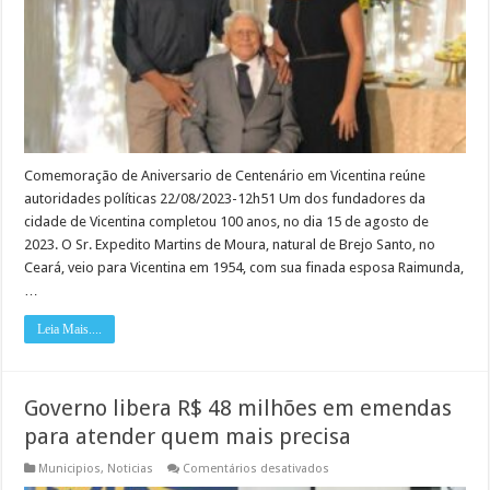
reúne
autoridades
políticas
Comemoração de Aniversario de Centenário em Vicentina reúne
autoridades políticas 22/08/2023-12h51 Um dos fundadores da
cidade de Vicentina completou 100 anos, no dia 15 de agosto de
2023. O Sr. Expedito Martins de Moura, natural de Brejo Santo, no
Ceará, veio para Vicentina em 1954, com sua finada esposa Raimunda,
…
Leia Mais....
Governo libera R$ 48 milhões em emendas
para atender quem mais precisa
em
Municipios
,
Noticias
Comentários desativados
Governo