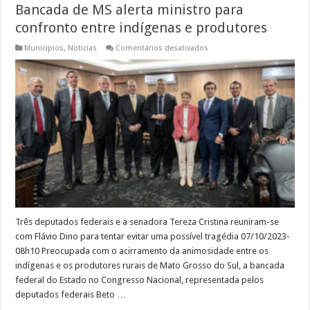
Bancada de MS alerta ministro para
confronto entre indígenas e produtores
em
Municipios
,
Noticias
Comentários desativados
Bancada
de
MS
alerta
ministro
para
confronto
entre
indígenas
e
produtores
Três deputados federais e a senadora Tereza Cristina reuniram-se
com Flávio Dino para tentar evitar uma possível tragédia 07/10/2023-
08h10 Preocupada com o acirramento da animosidade entre os
indígenas e os produtores rurais de Mato Grosso do Sul, a bancada
federal do Estado no Congresso Nacional, representada pelos
deputados federais Beto …