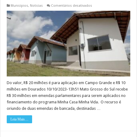
em
Municipios
,
Noticias
Comentários desativados
MS
recebe
R$
30
milhões
para
investir
no
Minha
Casa
Minha
Vida
Do valor, R$ 20 milhões é para aplicação em Campo Grande e R$ 10
milhões em Dourados 10/10/2023-13h51 Mato Grosso do Sul recebe
R$ 30 milhões em emendas parlamentares para serem aplicados no
financiamento do programa Minha Casa Minha Vida. O recurso é
oriundo de duas emendas de bancada, destinadas …
Leia Mais....