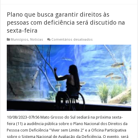
Plano que busca garantir direitos às
pessoas com deficiência será discutido na
sexta-feira
em
Municipios
,
Noticias
Comentários desativados
Plano
que
busca
garantir
direitos
às
pessoas
com
deficiência
será
discutido
na
sexta-
feira
10/08/2023-07h56 Mato Grosso do Sul sediará na próxima sexta-
feira (11) a audiência pública sobre o Plano Nacional dos Direitos da
Pessoa com Deficiência “Viver sem Limite 2” e a Oficina Participativa
sobre o Sistema Nacional de Avaliação da Deficiência. O evento, será